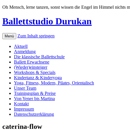
Oh Mensch, lerne tanzen, sonst wissen die Engel im Himmel nichts mi
Ballettstudio Durukan
Zum Inhalt springen
Menü
Aktuell
Anmeldung
Die klassische Ballettschule
Ballett Erwachsene
(Wieder)einsteiger
Workshops & Specials
Kindertanz & Kinderyoga
Yoga, Fitness, Modern, Pilates, Orientalisch
Unser Team
Trainingsplan & Preise
Von Yener bis Martina
Kontakt
Impressum
Datenschutzerklärung
caterina-flow