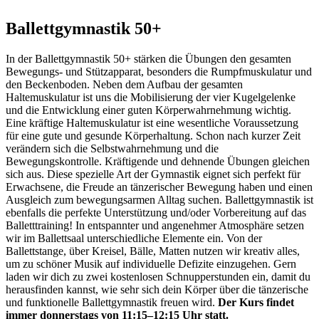
Ballettgymnastik 50+
In der Ballettgymnastik 50+ stärken die Übungen den gesamten
Bewegungs- und Stützapparat, besonders die Rumpfmuskulatur und
den Beckenboden. Neben dem Aufbau der gesamten
Haltemuskulatur ist uns die Mobilisierung der vier Kugelgelenke
und die Entwicklung einer guten Körperwahrnehmung wichtig.
Eine kräftige Haltemuskulatur ist eine wesentliche Voraussetzung
für eine gute und gesunde Körperhaltung. Schon nach kurzer Zeit
verändern sich die Selbstwahrnehmung und die
Bewegungskontrolle. Kräftigende und dehnende Übungen gleichen
sich aus. Diese spezielle Art der Gymnastik eignet sich perfekt für
Erwachsene, die Freude an tänzerischer Bewegung haben und einen
Ausgleich zum bewegungsarmen Alltag suchen. Ballettgymnastik ist
ebenfalls die perfekte Unterstützung und/oder Vorbereitung auf das
Balletttraining! In entspannter und angenehmer Atmosphäre setzen
wir im Ballettsaal unterschiedliche Elemente ein. Von der
Ballettstange, über Kreisel, Bälle, Matten nutzen wir kreativ alles,
um zu schöner Musik auf individuelle Defizite einzugehen. Gern
laden wir dich zu zwei kostenlosen Schnupperstunden ein, damit du
herausfinden kannst, wie sehr sich dein Körper über die tänzerische
und funktionelle Ballettgymnastik freuen wird.
Der Kurs findet
immer donnerstags von 11:15–12:15 Uhr statt.