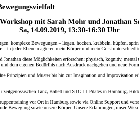
Bewegungsvielfalt
Workshop mit Sarah Mohr und Jonathan 
Sa, 14.09.2019, 13:30-16:30 Uhr
gen, komplexe Bewegungen – liegen, hocken, krabbeln, hüpfen, sprin
– in jeder Ebene reagieren mein Körper und mein Geist unterschiedli
Jonathan diese Möglichkeiten erforschen: physisch, kognitiv, mental 
gen und dem eigenen Bedürfnis nach Ausdruck nachgehen und neue Form
elne Prinzipien und Muster bis hin zur Imagination und Improvisation e
n für zeitgenössischen Tanz, Ballett und STOTT Pilates in Hamburg, Hil
 Gruppentraining vor Ort in Hamburg sowie via Online Support und ver
nde Bewegung sowie unsere Körper. Unsere Erfahrungen, unser Wissen 