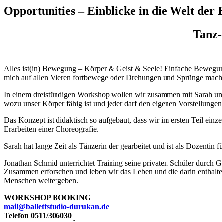
Opportunities – Einblicke in die Welt der 
Tanz-
Alles ist(in) Bewegung – Körper & Geist & Seele! Einfache Bewegun
mich auf allen Vieren fortbewege oder Drehungen und Sprünge mache 
In einem dreistündigen Workshop wollen wir zusammen mit Sarah und 
wozu unser Körper fähig ist und jeder darf den eigenen Vorstellun
Das Konzept ist didaktisch so aufgebaut, dass wir im ersten Teil einz
Erarbeiten einer Choreografie.
Sarah hat lange Zeit als Tänzerin der gearbeitet und ist als Dozenti
Jonathan Schmid unterrichtet Training seine privaten Schüler durch
Zusammen erforschen und leben wir das Leben und die darin enthalte
Menschen weitergeben.
WORKSHOP BOOKING
mail@ballettstudio-durukan.de
Telefon 0511/306030