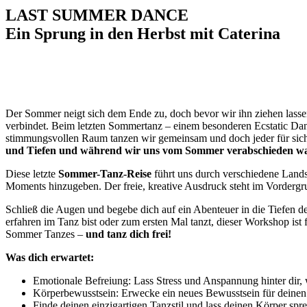
LAST SUMMER DANCE
Ein Sprung in den Herbst mit Caterina
Der Sommer neigt sich dem Ende zu, doch bevor wir ihn ziehen lassen
verbindet. Beim letzten Sommertanz – einem besonderen Ecstatic Danc
stimmungsvollen Raum tanzen wir gemeinsam und doch jeder für sich
und Tiefen und während wir uns vom Sommer verabschieden wa
Diese letzte
Sommer-Tanz-Reise
führt uns durch verschiedene Lands
Moments hinzugeben. Der freie, kreative Ausdruck steht im Vordergr
Schließ die Augen und begebe dich auf ein Abenteuer in die Tiefen 
erfahren im Tanz bist oder zum ersten Mal tanzt, dieser Workshop ist
Sommer Tanzes –
und tanz dich frei!
Was dich erwartet:
Emotionale Befreiung: Lass Stress und Anspannung hinter dir, 
Körperbewusstsein: Erwecke ein neues Bewusstsein für deine
Finde deinen einzigartigen Tanzstil und lass deinen Körper sp