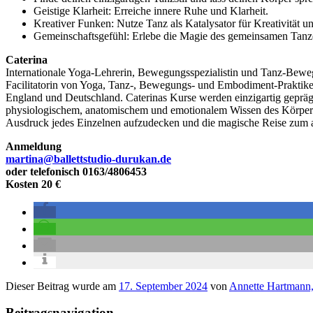
Geistige Klarheit: Erreiche innere Ruhe und Klarheit.
Kreativer Funken: Nutze Tanz als Katalysator für Kreativität u
Gemeinschaftsgefühl: Erlebe die Magie des gemeinsamen Tanz
Caterina
Internationale Yoga-Lehrerin, Bewegungsspezialistin und Tanz-Beweg
Facilitatorin von Yoga, Tanz-, Bewegungs- und Embodiment-Praktiken m
England und Deutschland. Caterinas Kurse werden einzigartig geprägt
physiologischem, anatomischem und emotionalem Wissen des Körpers be
Ausdruck jedes Einzelnen aufzudecken und die magische Reise zum au
Anmeldung
martina@ballettstudio-durukan.de
oder telefonisch 0163/4806453
Kosten 20 €
Dieser Beitrag wurde am
17. September 2024
von
Annette Hartmann
Beitragsnavigation