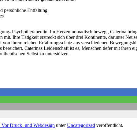
nd persönliche Entfaltung.
es
ung- Psychotherapeutin. Im Herzen nomadisch bewegt, Caterina bringt 
it. Ihre Tätigkeit erstreckt sich über drei Kontinente, darunter Neus
 von ihrem reichen Erfahrungsschatz aus verschiedenen Bewegungshinter
reichert. Caterinas Leidenschaft ist es, Menschen tiefer mit ihren ei
thentischen Selbst zu unterstützen.
, Vor Druck- und Webdesign
unter
Uncategorized
veröffentlicht.