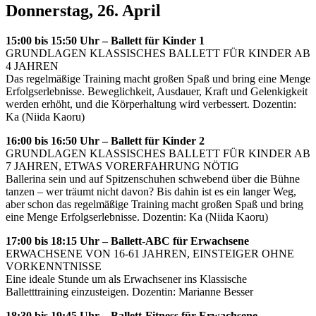
Donnerstag, 26. April
15:00 bis 15:50 Uhr – Ballett für Kinder 1
GRUNDLAGEN KLASSISCHES BALLETT FÜR KINDER AB
4 JAHREN
Das regelmäßige Training macht großen Spaß und bring eine Menge
Erfolgserlebnisse. Beweglichkeit, Ausdauer, Kraft und Gelenkigkeit
werden erhöht, und die Körperhaltung wird verbessert. Dozentin:
Ka (Niida Kaoru)
16:00 bis 16:50 Uhr – Ballett für Kinder 2
GRUNDLAGEN KLASSISCHES BALLETT FÜR KINDER AB
7 JAHREN, ETWAS VORERFAHRUNG NÖTIG
Ballerina sein und auf Spitzenschuhen schwebend über die Bühne
tanzen – wer träumt nicht davon? Bis dahin ist es ein langer Weg,
aber schon das regelmäßige Training macht großen Spaß und bring
eine Menge Erfolgserlebnisse. Dozentin: Ka (Niida Kaoru)
17:00 bis 18:15 Uhr – Ballett-ABC für Erwachsene
ERWACHSENE VON 16-61 JAHREN, EINSTEIGER OHNE
VORKENNTNISSE
Eine ideale Stunde um als Erwachsener ins Klassische
Balletttraining einzusteigen. Dozentin: Marianne Besser
18:30 bis 19:45 Uhr – Ballett-Fitness für Erwachsene